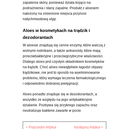
zapalenia skóry, ponieważ działa kojąco na
podrażnienia i stany zapalne. Produkt z aloesem
nałożony na zmienione miejsca przynosi
natychmiastową ulgę.
Aloes w kosmetykach na trądzik i
dezodorantach
W aloesie znajdują się cenne enzymy, które walczą z
wolnymi rodnikami, a także antranoidy, które mają
przeciwbakteryjne i przeciwgrzybiczne właściwości.
Dlatego aloes jest częstym składnikiem kosmetyków
na trądzik. Choć aloes niewątpliwie łagodzi objawy
trądzikowe, nie jest to sposób na wyeliminowanie
problemu, który wymaga leczenia farmakologicznego
i odpowiednio dobranej pielęgnacji.
Aloes ponadto znajduje się w dezodorantach, a
wszystko ze względu na jego antybakteryjne
działanie. Pozbywa się przykrego zapachu oraz
neutralizuje bakterie zawarte w pocie.
< Poprzedni Artykuł
Następny Artykuł >