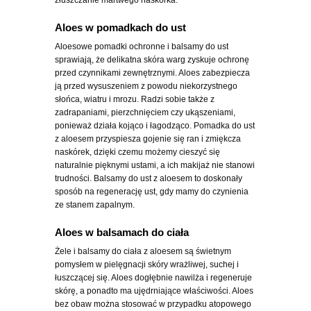
Aloes w pomadkach do ust
Aloesowe pomadki ochronne i balsamy do ust
sprawiają, że delikatna skóra warg zyskuje ochronę
przed czynnikami zewnętrznymi. Aloes zabezpiecza
ją przed wysuszeniem z powodu niekorzystnego
słońca, wiatru i mrozu. Radzi sobie także z
zadrapaniami, pierzchnięciem czy ukąszeniami,
ponieważ działa kojąco i łagodząco. Pomadka do ust
z aloesem przyspiesza gojenie się ran i zmiękcza
naskórek, dzięki czemu możemy cieszyć się
naturalnie pięknymi ustami, a ich makijaż nie stanowi
trudności. Balsamy do ust z aloesem to doskonały
sposób na regenerację ust, gdy mamy do czynienia
ze stanem zapalnym.
Aloes w balsamach do ciała
Żele i balsamy do ciała z aloesem są świetnym
pomysłem w pielęgnacji skóry wrażliwej, suchej i
łuszczącej się. Aloes dogłębnie nawilża i regeneruje
skórę, a ponadto ma ujędrniające właściwości. Aloes
bez obaw można stosować w przypadku atopowego