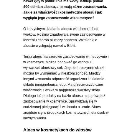
nawet gdy w pobliżu nie ma wody. Istnieje ponad
400 odmian aloesu, a te mają różne zastosowania.
Jakie są właściwości kosmetyczne aloesu i jak
wygląda jego zastosowanie w kosmetyce?
O korzystnym działaniu aloesu wiadomo już od
wieków. Roślina znajdowała swoje zastosowanie w
leczeniu chorób płuc czy oparzeń. Wzmianki o
aloesie występują nawet w Biblii.
Teraz aloes ma szerokie zastosowanie w medycynie i
w kosmetyce. Można hodować go w domu i
wytwarzać aloesowy sok. Jego dobroczynne skutki
można by wymieniać w nieskończoność. Między
innymi wzmacnia odporność organizmu i działanie
układu immunologicznego. Ma przeciwgrzybiczne
właściwości i wnika w najgłębsze warstwy skóry.
Dlatego też produkty na bazie aloesu mają również
zastosowanie w kosmetyce. Sprawdzają się w
codziennej pielęgnacji i w dbaniu o urodę. Aloes
znajduje się w produktach kosmetycznych dla osób w
każdym wieku.
Aloes w kosmetykach do włosów