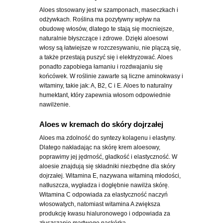
Aloes stosowany jest w szamponach, maseczkach i
odżywkach. Roślina ma pozytywny wpływ na
obudowę włosów, dlatego te stają się mocniejsze,
naturalnie błyszczące i zdrowe. Dzięki aloesowi
włosy są łatwiejsze w rozczesywaniu, nie plączą się,
a także przestają puszyć się i elektryzować. Aloes
ponadto zapobiega łamaniu i rozdwajaniu się
końcówek. W roślinie zawarte są liczne aminokwasy i
witaminy, takie jak: A, B2, C i E. Aloes to naturalny
humektant, który zapewnia włosom odpowiednie
nawilżenie.
Aloes w kremach do skóry dojrzałej
Aloes ma zdolność do syntezy kolagenu i elastyny.
Dlatego nakładając na skórę krem aloesowy,
poprawimy jej jędrność, gładkość i elastyczność. W
aloesie znajdują się składniki niezbędne dla skóry
dojrzałej. Witamina E, nazywana witaminą młodości,
natłuszcza, wygładza i dogłębnie nawilża skórę.
Witamina C odpowiada za elastyczność naczyń
włosowatych, natomiast witamina A zwiększa
produkcję kwasu hialuronowego i odpowiada za
złuszczanie martwego naskórka.