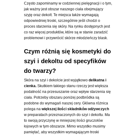
Często zapominamy w codziennej pielęgnacji i o tym,
jak ważny jest obszar naszego ciała obejmujący
szyję oraz dekolt. Te miejsca także wymagają
odpowiedniej troski, szczególnie jeśli chodzi o
proces starzenia się skóry. Na rynku dostępnych jest
co raz więcej produktów, które są w stanie zaradzić
problemowi i przywrócić skórze młodzieńczy blask.
Czym różnią się kosmetyki do
szyi i dekoltu od specyfików
do twarzy?
Skóra na szyi i dekolcie jest wyjątkowo
delikatna i
cienka.
Skutkiem takiego stanu rzeczy jest większa
podatność na przesuszanie oraz wpływ starzenia się
ciała. Potrzeby obszaru poniżej podbródka są
podobne do wymagań naszej cery. Główna różnica
polega na
większej ilości składników odżywczych
w preparatach przeznaczonych do szyi i dekoltu. Ma
to swoją przyczynę w mniejszej ilości gruczołów
łojowych w tym obszarze. Mimo wszystko musimy
pamiętać, aby wszystkim wymagającym troski