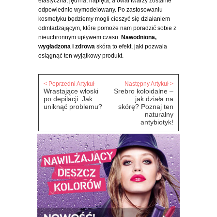
elastyczna, jędrna, napięta, a owal twarzy zostanie
odpowiednio wymodelowany. Po zastosowaniu
kosmetyku będziemy mogli cieszyć się działaniem
odmładzającym, które pomoże nam poradzić sobie z
nieuchronnym upływem czasu.
Nawodniona,
wygładzona i zdrowa
skóra to efekt, jaki pozwala
osiągnąć ten wyjątkowy produkt.
< Poprzedni Artykuł
Następny Artykuł >
Wrastające włoski
Srebro koloidalne –
po depilacji. Jak
jak działa na
uniknąć problemu?
skórę? Poznaj ten
naturalny
antybiotyk!