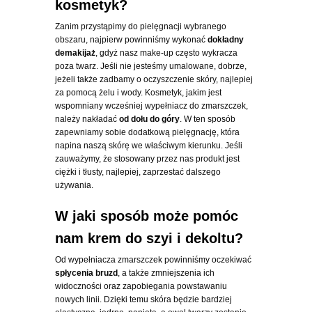
kosmetyk?
Zanim przystąpimy do pielęgnacji wybranego
obszaru, najpierw powinniśmy wykonać
dokładny
demakijaż
, gdyż nasz make-up często wykracza
poza twarz. Jeśli nie jesteśmy umalowane, dobrze,
jeżeli także zadbamy o oczyszczenie skóry, najlepiej
za pomocą żelu i wody. Kosmetyk, jakim jest
wspomniany wcześniej wypełniacz do zmarszczek,
należy nakładać
od dołu do góry
. W ten sposób
zapewniamy sobie dodatkową pielęgnację, która
napina naszą skórę we właściwym kierunku. Jeśli
zauważymy, że stosowany przez nas produkt jest
ciężki i tłusty, najlepiej, zaprzestać dalszego
używania.
W jaki sposób może pomóc
nam krem do szyi i dekoltu?
Od wypełniacza zmarszczek powinniśmy oczekiwać
spłycenia bruzd
, a także zmniejszenia ich
widoczności oraz zapobiegania powstawaniu
nowych linii. Dzięki temu skóra będzie bardziej