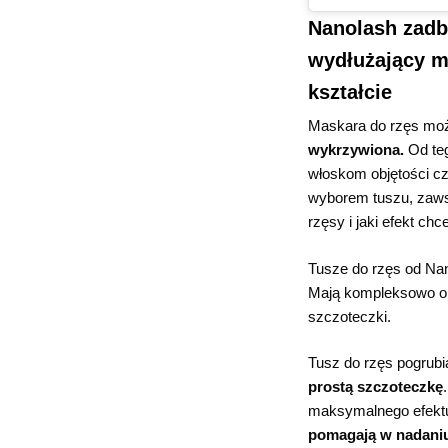
Nanolash zadba
wydłużający m
kształcie
Maskara do rzęs może
wykrzywiona.
Od teg
włoskom objętości cz
wyborem tuszu, zawsz
rzęsy i jaki efekt chc
Tusze do rzęs od Na
Mają kompleksowo op
szczoteczki.
Tusz do rzęs pogrub
prostą szczoteczkę
maksymalnego efektu 
pomagają w nadaniu