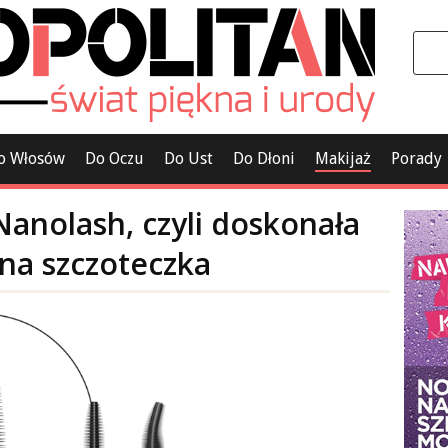
o Włosów
Do Oczu
Do Ust
Do Dłoni
Makijaż
Porady
Nanolash, czyli doskonała
jna szczoteczka