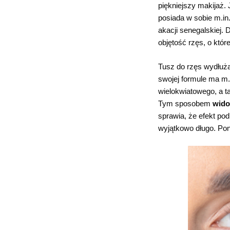
piękniejszy makijaż.
posiada w sobie m.in.
akacji senegalskiej.
objętość rzęs, o któr
Tusz do rzęs wydłuża
swojej formule ma m.i
wielokwiatowego, a ta
Tym sposobem
wido
sprawia, że efekt pod
wyjątkowo długo. Poni