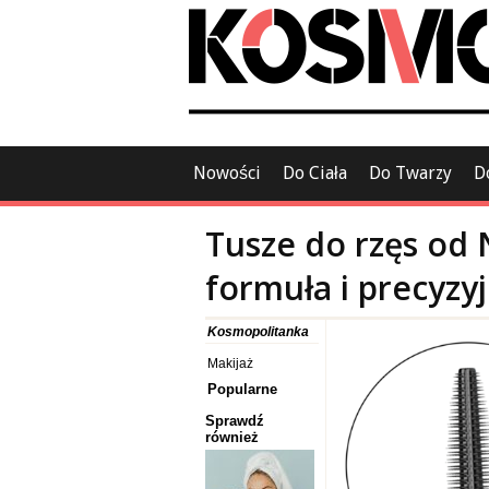
Nowości
Do Ciała
Do Twarzy
D
Tusze do rzęs od 
formuła i precyzy
Kosmopolitanka
Makijaż
Popularne
Sprawdź
również