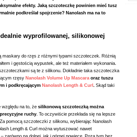
aksymalne efekty. Jaką szczoteczkę powinien mieć tusz
malnie podkreślał spojrzenie? Nanolash ma na to
idealnie wyprofilowanej, silikonowej
ą maskary do rzęs z różnymi typami szczoteczek. Różnią
tałtem i gęstością wypustek, ale też materiałem wykonania.
szczoteczkami są te z silikonu. Dokładnie taka szczoteczka
ającym rzęsy
Nanolash Volume Up Mascara
oraz tuszu
ym i podkręcającym
Nanolash Length & Curl
.
Skąd taki
 względu na to, że
silikonową szczoteczką można
precyzyjne ruchy
. To oczywiście przekłada się na lepsze
 Za pomocą szczoteczki z silikonu, wybierając Nanolash
lash Length & Curl można wytuszować nawet
 – zarówno na dolnej, jak i górnej powiece. Poza tym bez