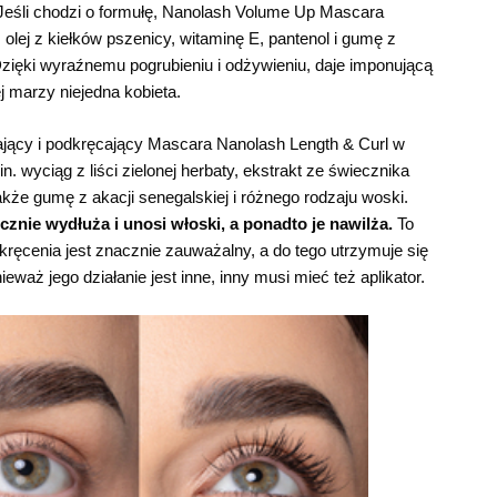
 Jeśli chodzi o formułę, Nanolash Volume Up Mascara
 olej z kiełków pszenicy, witaminę E, pantenol i gumę z
 Dzięki wyraźnemu pogrubieniu i odżywieniu, daje imponującą
ej marzy niejedna kobieta.
jący i podkręcający Mascara Nanolash Length & Curl w
n. wyciąg z liści zielonej herbaty, ekstrakt ze świecznika
kże gumę z akacji senegalskiej i różnego rodzaju woski.
cznie wydłuża i unosi włoski, a ponadto je nawilża.
To
kręcenia jest znacznie zauważalny, a do tego utrzymuje się
eważ jego działanie jest inne, inny musi mieć też aplikator.