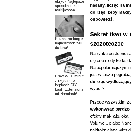
ukryć? Najlepsze
nasady, licząc na m
sposoby i triki
makijażowe
do rzęs, żeby maksy
odpowiedź.
Sekret tkwi w 
Poznaj ranking 5
szczoteczce
najlepszych żeli
do brwi!
Na rynku dostępne s
się one nie tylko ksz
Najpopularniejszymi 
jest w tuszu pogrubi
Efekt w 10 minut
z rzęsami w
do rzęs wydłużając
kępkach DIY
wybór?
Lash Extensions
od Nanolash!
Przede wszystkim ze
wykonywać bardzo 
efekty makijażu oka.
Volume Up albo Nano
najdrobniejsze włoski