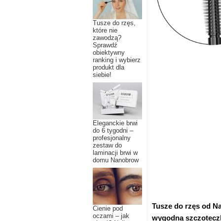
Tusze do rzęs,
które nie
zawodzą?
Sprawdź
obiektywny
ranking i wybierz
produkt dla
siebie!
Eleganckie brwi
do 6 tygodni –
profesjonalny
zestaw do
laminacji brwi w
domu Nanobrow
Tusze do rzęs od Na
Cienie pod
oczami – jak
wygodną szczoteczk